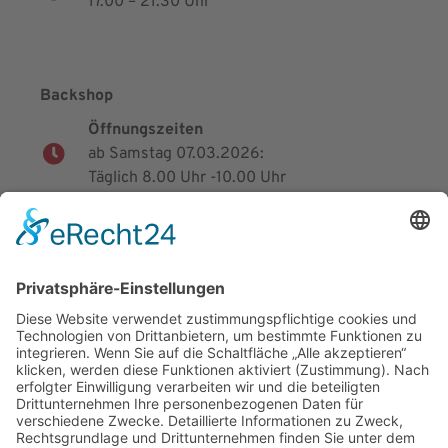
17.00 – 21.30 Uhr
Backshop
Öffnungszeiten
ab Samstag 07.03.2026:
Täglich 8.00 Uhr -10.00 Uhr
Inhalt
Rechtliches
Startseite
Impressum
Unsere Geschichte
Datenschutz
Speisen & Getränke
Social Media
Galerie
Backshop