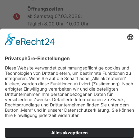
Öffnungszeiten
ab Samstag 07.03.2026:
Täglich 8.00 Uhr -10.00 Uhr
Inhalt
Rechtliches
Startseite
Impressum
Unsere Geschichte
Datenschutz
Speisen & Getränke
Social Media
Galerie
Backshop
Gutscheine
Jobs